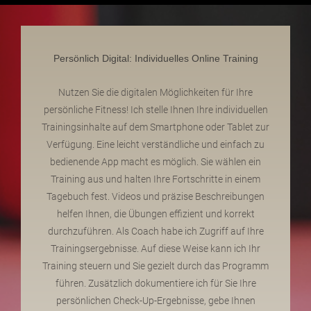
Persönlich Digital: Individuelles Online Training
Nutzen Sie die digitalen Möglichkeiten für Ihre
persönliche Fitness! Ich stelle Ihnen Ihre individuellen
Trainingsinhalte auf dem Smartphone oder Tablet zur
Verfügung. Eine leicht verständliche und einfach zu
bedienende App macht es möglich. Sie wählen ein
Training aus und halten Ihre Fortschritte in einem
Tagebuch fest. Videos und präzise Beschreibungen
helfen Ihnen, die Übungen effizient und korrekt
durchzuführen. Als Coach habe ich Zugriff auf Ihre
Trainingsergebnisse. Auf diese Weise kann ich Ihr
Training steuern und Sie gezielt durch das Programm
führen. Zusätzlich dokumentiere ich für Sie Ihre
persönlichen Check-Up-Ergebnisse, gebe Ihnen