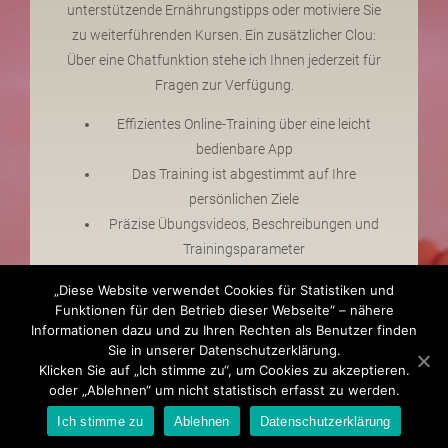
unterstützende Ernährungstipps oder motiviere Sie
zu weiterführenden Kursen. Ein zusätzlicher Clou:
Über eine Chatfunktion stehe ich Ihnen jederzeit für
Fragen zur Verfügung.
Effizientes Online-Training über eine leicht
bedienbare App
Das Training ist abgestimmt auf Ihre
persönlichen Ziele
Präzise Übungsvideos, Beschreibungen und
Trainingsparameter
Dokumentarfunktion für Ihre
„Diese Website verwendet Cookies für Statistiken und
Trainingsresultate
Funktionen für den Betrieb dieser Webseite“ – nähere
Zusätzliche Tipps und Empfehlungen
Informationen dazu und zu Ihren Rechten als Benutzer finden
Komfortable Chatfunktion für Ihre
Sie in unserer Datenschutzerklärung.
Klicken Sie auf „Ich stimme zu“, um Cookies zu akzeptieren.
individuellen Fragen
oder „Ablehnen“ um nicht statistisch erfasst zu werden.
Dank eines persönlichen Online-Coachings
Ich stimme zu
Ablehnen
Datenschutzerklärung
verbessern Sie auf effiziente Art und Weise Ihre